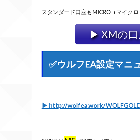
社
スタンダード口座もMICRO（マイク
2
✅
▶ XMの
ウ
ル
フ
EA
✅ウルフEA設定マニ
設
定
マ
ニ
ュ
ア
▶ http://wolfea.work/WOLFGOLD
ル
3
✅