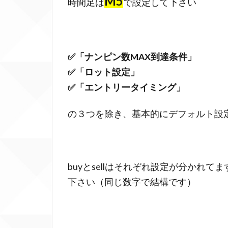
M5
時間足は
で設定して下さい
性
能
面
3.0.0.1
✅「ナンピン数MAX到達条件」
それとは
✅「ロット設定」
別に逆方
✅「エントリータイミング」
向にもポ
ジション
の３つを除き、基本的にデフォルト設
を保有
4
✅ス
buyとsellはそれぞれ設定が分かれ
タン
ダー
下さい（同じ数字で結構です）
ド口
座：
推奨