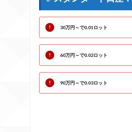
の場
合
6.2
30万円～で0.01ロット
MIcro
口座
の場
合
60万円～で0.02ロット
7
平
均月利
30%〜
90万円～で0.03ロット
50％
7.2.0.1
※多い月
は月利
100%出