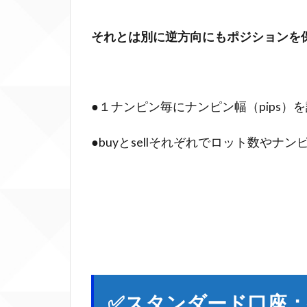
ナ
ン
それとは別に逆方向にもポジションを
ピ
ン
数
に
●１ナンピン毎にナンピン幅（pips）
よ
る
●buyとsellそれぞれでロット数やナ
含
み
損
表
6.1
スタ
ンダ
ード
✅スタンダード口座：
口座