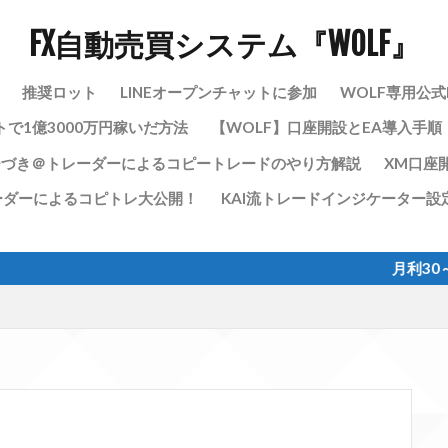
FX自動売買システム『WOLF』
推奨ロット
LINEオープンチャットに参加
WOLF専用公式
トで1億3000万円稼いだ方法
【WOLF】口座開設とEA導入手順《Cr
ひづき＠トレーダーによるコピートレードのやり方解説
XM口座
ーダーによるコピトレ大公開！
KAI流トレードインジケーター設
月利30～120