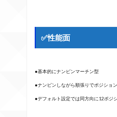
証拠
金
5
✅Micoro
口座：推
✅性能面
奨証拠金
5.0.1
●推奨で
700〜
●基本的にナンピンマーチン型
800pips
くらい
●ナンピンしながら順張りでポジショ
耐えら
れる
●デフォルト設定では同方向に12ポジ
6
✅