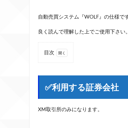
自動売買システム『WOLF』の仕様で
良く読んで理解した上でご使用下さい
目次
1
✅
利
用
✅利用する証券会社
す
る
証
XM取引所のみになります。
券
会